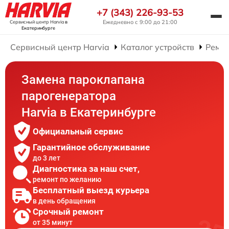
+7 (343) 226-93-53
Ежедневно с 9:00 до 21:00
Сервисный центр Harvia
в
Екатеринбурге
Сервисный центр Harvia
Каталог устройств
Ремон
Замена пароклапана
парогенератора
Harvia в Екатеринбурге
Официальный сервис
Гарантийное обслуживание
до 3 лет
Диагностика за наш счет,
ремонт по желанию
Бесплатный выезд курьера
в день обращения
Срочный ремонт
от 35 минут